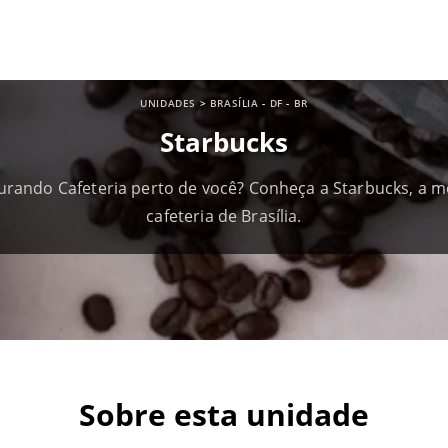
UNIDADES
>
BRASÍLIA
-
DF
-
BR
Starbucks
urando Cafeteria perto de você? Conheça a Starbucks, a m
cafeteria de Brasília.
Sobre esta unidade