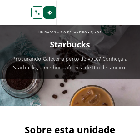
UNIDADES
>
RIO DE JANEIRO
-
RJ
-
BR
Starbucks
Procurando Cafeteria perto de você? Conheça a
Starbucks, a melhor cafeteria de Rio de Janeiro.
Sobre esta unidade